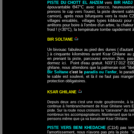
PISTE DU CHOTT EL AHZEM
vers
BIR HADJ
épouvantable
Ө47°C avec sirocco, heureusemen
prenons le cap vers l'ouest, la piste devient s
camion), après nous bifurquons vers la route C210
villages ensablés, villages types kibboutz pour
arrêtons pour boire à l'ombre d'un arbre, la chaleu
froid ! (<30°C), la température tombe rapidement 
BIR SOLTANE
Un bivouac fabuleux au pied des dunes ( d'autant 
) à cinquante kilomètres avant Ksar Ghilane au p
en prenant la piste, parcourez environ 2km, pa
dormez ici. Point d'eau gratuit. N33°17.012' E00
ghilane, nous attendons que la palmeraie soit "libér
Bir Soltane
c'est le
paradis ou l'enfer
, le paradi
le sable est soulevé, et là il ne faut pas mange
protection obligatoires.
KSAR GHILANE
Depuis deux ans c'est une route goudronnée, à la p
continue à l'embranchement de Ksar Ghilane vers E
piste. Sur la route nous croisons la "caravane" du ral
nombreux les accompagnateurs. Maintenant que la rout
pensons même que ça va banaliser Ksar Ghilane.
PISTE VERS BENI KHEDACHE
(C114) pas terr
l'amortissement, nous n'avons pas pris la piste "m