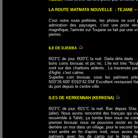
LA ROUTE MATMATA NOUVELLE - TEJANE
♥
C'est notre route préférée, les photos ne sont
admiration des paysages, c'est une piste réc
magnifique, l'arrivée sur Toujane se fait par une
pierres.
ILE DE DJERBA
Ө23°C de jour, Ө20°C la nuit. Darla dirla dada ..
bons coins bivouac et pic nic. L'ile est très "flicq
sont sur des charbons ardents.. La traversée par
d'Aghir, c'est calme.
Superbe coin bivouac sous les palmiers prè
N33°26.600' E010°42.034' Excellent restaurant Ita
du port depuis le centre ville.
ILES DE KERKENNAH (KERKENA)
Ө23°C de jour, Ө21°C la nuit. Bac depuis Sfa
(aller). Nous avons rencontré des français qui viv
ressemble à Tahiti, ça tombe bien nous ne conna
premier bivouac nous ne pouvions rester en b
derrière un mur dans un village, pour le second 
s'est arrêté en fin d'après midi, nous avons f
palmiers avec feu de camp sur le bras de l