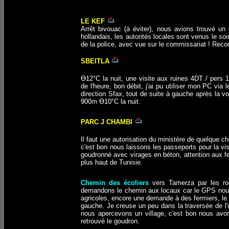
LE KEF
Arrêt bivouac (à éviter), nous avions trouvé 
hollandais, les autorités locales sont venus le so
de la police, avec vue sur le commissariat ! Re
SBEITLA
Ө12°C la nuit, une visite aux ruines 4DT / pers 
de l'heure, bon débit, j'ai pu utiliser mon PC via l
direction Sfax, tout de suite à gauche après la v
900m Ө10°C la nuit.
PARC J CHAMBI
Il faut une autorisation du ministère de quelque c
c'est bon nous laissons les passeports pour la visit
goudronné avec virages en béton, attention aux fe
plus haut de Tunisie.
Chemin des écoliers
vers Tamerza par les rout
demandons le chemin aux locaux car le GPS nous 
agricoles, encore une demande à des fermiers, le fi
gauche. Je creuse un peu dans la traversée de l'o
nous apercevons un village, c'est bon nous avon
retrouvé le goudron.