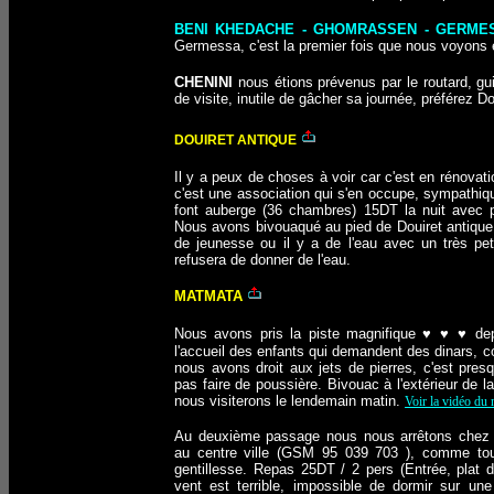
BENI KHEDACHE - GHOMRASSEN - GERME
Germessa, c'est la premier fois que nous voyons e
CHENINI
nous étions prévenus par le routard, gu
de visite, inutile de gâcher sa journée, préférez Do
DOUIRET
ANTIQUE
Il y a peux de choses à voir car c'est en rénovat
c'est une association qui s'en occupe, sympathiqu
font auberge (36 chambres) 15DT la nuit avec pe
Nous avons bivouaqué au pied de Douiret antique 
de jeunesse ou il y a de l'eau avec un très peti
refusera de donner de l'eau.
MATMATA
Nous avons pris la piste magnifique
♥ ♥ ♥
de
l'accueil des enfants qui demandent des dinars,
nous avons droit aux jets de pierres, c'est pres
pas faire de poussière. Bivouac à l'extérieur de l
nous visiterons le lendemain matin.
Voir la vidéo du 
Au deuxième passage nous nous arrêtons chez l
au centre ville (GSM 95 039 703 ), comme toujo
gentillesse. Repas 25DT / 2 pers (Entrée, plat d
vent est terrible, impossible de dormir sur un