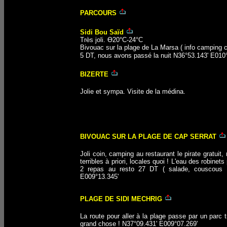
PARCOURS
Sidi Bou Saïd
Très joli. Ө20°C-24°C
Bivouac sur la plage de La Marsa ( info camping c
5 DT, nous avons passé la nuit N36°53.143' E010
BIZERTE
Jolie et sympa. Visite de la médina.
BIVOUAC SUR LA PLAGE DE CAP SERRAT
Joli coin, camping au restaurant le pirate gratuit,
terribles à priori, locales quoi ! L'eau des robinet
2 repas au resto 27 DT ( salade, couscous po
E009°13.345'
PLAGE DE SIDI MECHRIG
La route pour aller à la plage passe par un parc 
grand chose ! N37°09.431' E009°07.269'