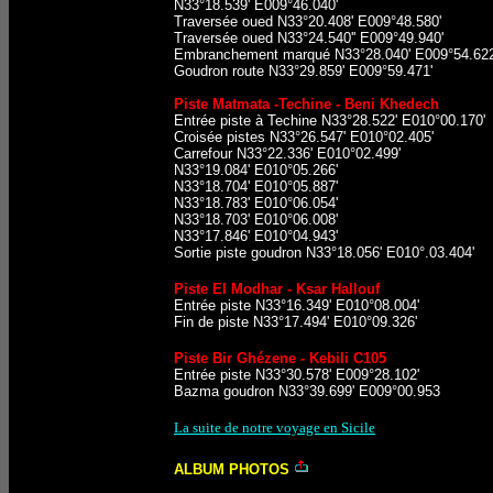
N33°18.539' E009°46.040'
Traversée oued N33°20.408' E009°48.580'
Traversée oued N33°24.540'' E009°49.940'
Embranchement marqué N33°28.040' E009°54.622
Goudron route N33°29.859' E009°59.471'
Piste Matmata -Techine - Beni Khedech
Entrée piste à Techine N33°28.522' E010°00.170'
Croisée pistes N33°26.547' E010°02.405'
Carrefour N33°22.336' E010°02.499'
N33°19.084' E010°05.266'
N33°18.704' E010°05.887'
N33°18.783' E010°06.054'
N33°18.703' E010°06.008'
N33°17.846' E010°04.943'
Sortie piste goudron N33°18.056' E010°.03.404'
Piste El Modhar - Ksar Hallouf
Entrée piste N33°16.349' E010°08.004'
Fin de piste N33°17.494' E010°09.326'
Piste Bir Ghézene - Kebili C105
Entrée piste N33°30.578' E009°28.102'
Bazma goudron N33°39.699' E009°00.953
La suite de notre voyage en Sicile
ALBUM PHOTOS