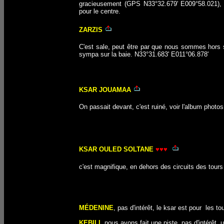
gracieusement (GPS N33°32.679' E009°58.021), f
pour le centre.
ZARZIS
C
'est sale, peut être par que nous sommes hors 
sympa sur la baie. N33°31.683' E011°06.878'
KSAR JOUAMAA
On passait devant, c'est ruiné, voir l'album photos
KSAR OULED SOLTANE
♥♥♥
c'est magnifique, en dehors des circuits des tours
MÉDENINE
, pas d'intérêt, le ksar est pour les t
KEBILI
, nous avons fait une piste, pas d'intérêt, 