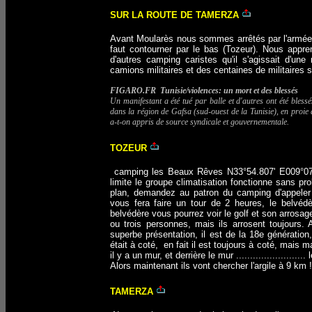
SUR LA ROUTE DE TAMERZA
Avant Moularès nous sommes arrêtés par l'armée, 
faut contourner par le bas (Tozeur). Nous appr
d'autres camping caristes qu'il s'agissait d'une
camions militaires et des centaines de militaires 
FIGARO.FR Tunisie/violences: un mort et des blessés
Un manifestant a été tué par balle et d'autres ont été bless
dans la région de Gafsa (sud-ouest de la Tunisie), en proie à
a-t-on appris de source syndicale et gouvernementale.
TOZEUR
camping les Beaux Rêves N33°54.807' E009°07.4
limite le groupe climatisation fonctionne sans pr
plan, demandez au patron du camping d'appele
vous fera faire un tour de 2 heures, le belvédèr
belvédère vous pourrez voir le golf et son arrosage
ou trois personnes, mais ils arrosent toujours. 
superbe présentation, il est de la 18e génération, i
était à coté, en fait il est toujours à coté, mais 
il y a un mur, et derrière le mur ......................... l
Alors maintenant ils vont chercher l'argile à 9 km !
TAMERZA