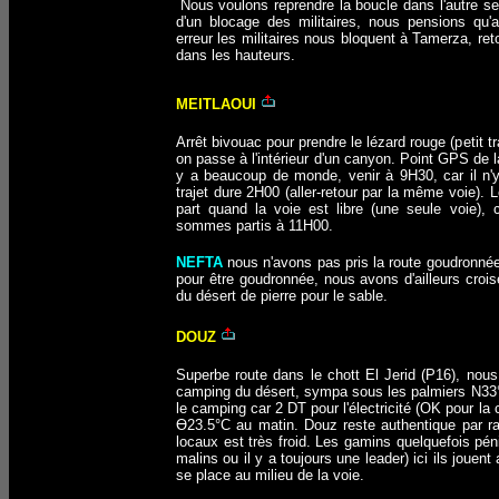
Nous voulons reprendre la boucle dans l'autre s
d'un blocage des militaires, nous pensions qu'a
erreur les militaires nous bloquent à Tamerza, ret
dans les hauteurs.
MEITLAOUI
Arrêt bivouac pour prendre le lézard rouge (petit tr
on passe à l'intérieur d'un canyon. Point GPS de 
y a beaucoup de monde, venir à 9H30, car il n'y
trajet dure 2H00 (aller-retour par la même voie). L
part quand la voie est libre (une seule voie), 
sommes partis à 11H00.
NEFTA
nous n'avons pas pris la route goudronnée
pour être goudronnée, nous avons d'ailleurs cro
du désert de pierre pour le sable.
DOUZ
Superbe route dans le chott El Jerid (P16), nous
camping du désert, sympa sous les palmiers N33°
le camping car 2 DT pour l'électricité (OK pour la 
Ө23.5°C au matin. Douz reste authentique par rap
locaux est très froid. Les gamins quelquefois pén
malins ou il y a toujours une leader) ici ils jouent
se place au milieu de la voie.