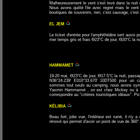
Malheureusement le vent s'est levé dans la nuit e
Nous avons quitté l'ile avec regret mais le vent 
boutiques de souvenirs, rien, c'est sauvage, c'est
EL JEM
Le ticket d'entrée pour l'amphithéâtre sert aussi
mer temps gris et frais Ө23°C de jour, Ө20°C la nu
HAMMAMET
19-20 mai, Ө23°C de jour, Ө17.5°C la nuit, passa
N36°24.239' E010°33.670' 10DT500 pour un cam
sommes tout seuls au camping, nous avons sympa
Yasmin Hammamet , on est chez Mickey ou à Las
correspondre au "critères touristiques idéaux". Pic
KÉLIBIA
Beau fort, jolie vue, l'intérieur est ruiné, il n'y 
rénové qui permet d'avoir un point de vue de 360°.