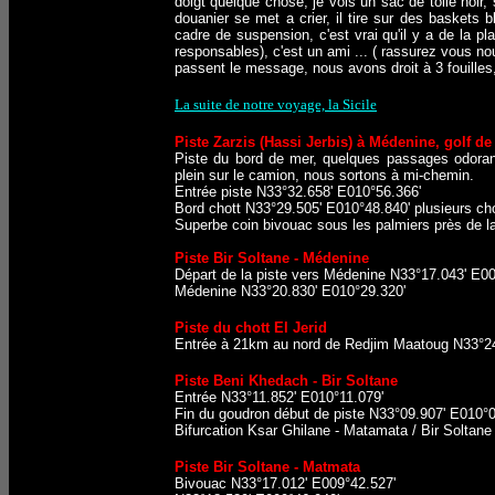
doigt quelque chose, je vois un sac de toile noir
douanier se met a crier, il tire sur des baskets b
cadre de suspension, c'est vrai qu'il y a de la p
responsables), c'est un ami ... ( rassurez vous no
passent le message, nous avons droit à 3 fouilles,
La suite de notre voyage, la Sicile
Piste Zarzis (Hassi Jerbis) à Médenine, golf d
Piste du bord de mer, quelques passages odorants
plein sur le camion, nous sortons à mi-chemin.
Entrée piste N33°32.658' E010°56.366'
Bord chott N33°29.505' E010°48.840' plusieurs cho
Superbe coin bivouac sous les palmiers près de l
Piste Bir Soltane
- Médenine
Départ de la piste vers Médenine N33°17.043' E00
Médenine N33°20.830' E010°29.320'
Piste du chott El Jerid
Entrée à 21km au nord de Redjim Maatoug N33°24
Piste Beni Khedach - Bir Soltane
Entrée N33°11.852' E010°11.079'
Fin du goudron début de piste N33°09.907' E010°0
Bifurcation Ksar Ghilane - Matamata / Bir Soltan
Piste Bir Soltane - Matmata
Bivouac N33°17.012' E009°42.527'