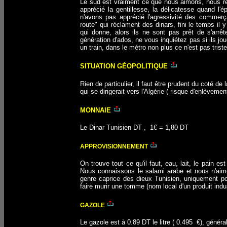
Le sud est vraiment ce que nous aimons, nous r
apprécié la gentillesse, la délicatesse quand l'é
n'avons pas apprécié l'agressivité des commerç
route" qui réclament des dinars, fini le temps il
qui donne, alors ils ne sont pas prêt de s'arrê
génération d'ados, ne vous inquiétez pas si ils jou
un train, dans le métro non plus ce n'est pas triste
SITUATION GÉOPOLITIQUE
Rien de particulier, il faut être prudent du coté d
qui se dirigerait vers l'Algérie ( risque d'enlèvement
MONNAIE
L
e Dinar Tunisien DT
,
1€ = 1,80 DT
APPROVISIONNEMENT
On trouve tout ce qu'il faut, eau, lait, le pain e
Nous connaissons le salami arabe et nous n'aim
genre caprice des dieux Tunisien, uniquement po
faire murir une tomme (nom local d'un produit ind
GAZOLE
Le gazole est à 0.89 DT le litre ( 0.495 €), généra