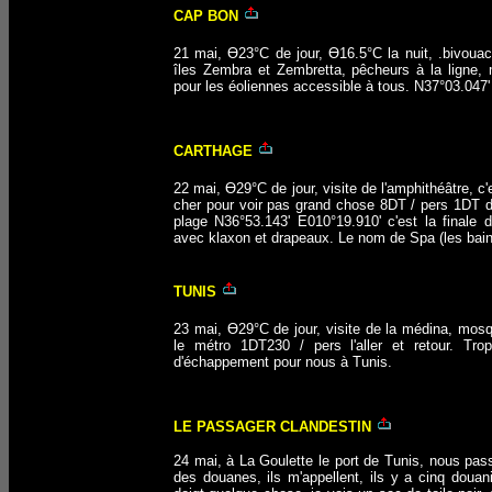
CAP BON
21 mai, Ө23°C de jour, Ө16.5°C la nuit, .bivoua
îles Zembra et Zembretta, pêcheurs à la ligne, 
pour les éoliennes accessible à tous. N37°03.047
CARTHAGE
22 mai, Ө29°C de jour, visite de l'amphithéâtre, c'
cher pour voir pas grand chose 8DT / pers 1DT d
plage N36°53.143' E010°19.910' c'est la finale 
avec klaxon et drapeaux. Le nom de Spa (les bains
TUNIS
23 mai, Ө29°C de jour, visite de la médina, mosq
le métro 1DT230 / pers l'aller et retour. Tr
d'échappement pour nous à Tunis.
LE PASSAGER CLANDESTIN
24 mai, à La Goulette le port de Tunis, nous pas
des douanes, ils m'appellent, ils y a cinq doua