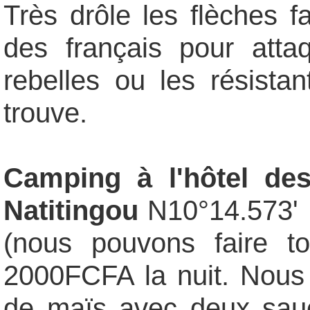
Très drôle les flèches f
des français pour atta
rebelles ou les résista
trouve.
Camping à l'
hôtel de
Natitingou
N10°14.573' E
(nous pouvons faire to
2000FCFA la nuit. Nous 
de maïs avec deux sau