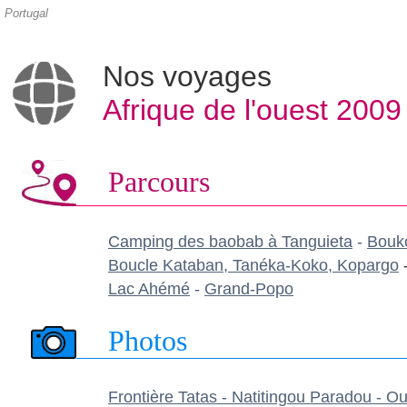
Portugal
Nos voyages
Afrique de l'ouest 2009
Parcours
Camping des baobab à Tanguieta
-
Bouk
Boucle Kataban, Tanéka-Koko, Kopargo
Lac Ahémé
-
Grand-Popo
Photos
Frontière Tatas - Natitingou Paradou -