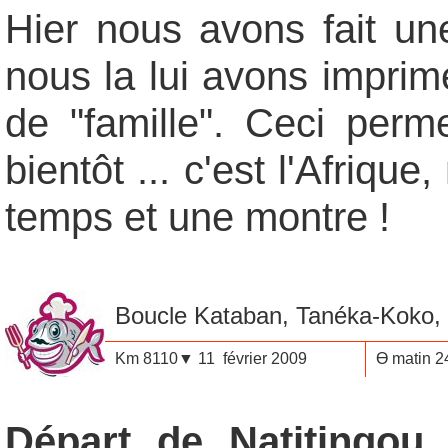
Hier nous avons fait un
nous la lui avons imprim
de "famille". Ceci perme
bientôt ... c'est l'Afriq
temps et une montre !
B
oucle Kataban, Tanéka-Koko,
Km 8110▼ 11 février 2009
Ө matin 2
Départ de Natitingou
,